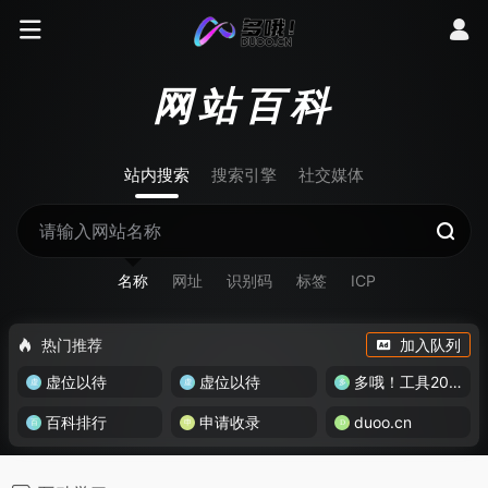
网站百科
站内搜索
搜索引擎
社交媒体
名称
网址
识别码
标签
ICP
热门推荐
加入队列
虚位以待
虚位以待
多哦！工具200+
百科排行
申请收录
duoo.cn