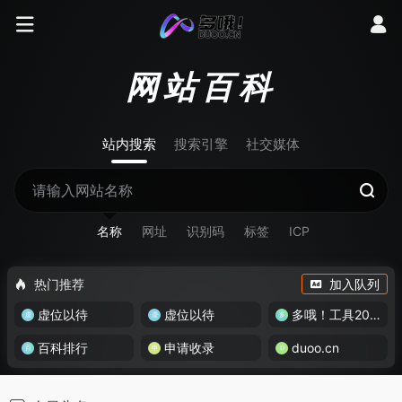
网站百科
站内搜索
搜索引擎
社交媒体
名称
网址
识别码
标签
ICP
热门推荐
加入队列
虚位以待
虚位以待
多哦！工具200+
百科排行
申请收录
duoo.cn