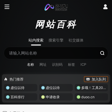
网站百科
站内搜索
搜索引擎
社交媒体
名称
网址
识别码
标签
ICP
热门推荐
加入队列
虚位以待
虚位以待
多哦！工具200+
百科排行
申请收录
duoo.cn