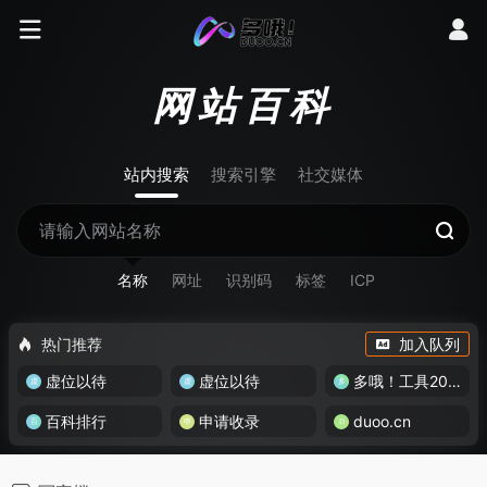
网站百科
站内搜索
搜索引擎
社交媒体
名称
网址
识别码
标签
ICP
热门推荐
加入队列
虚位以待
虚位以待
多哦！工具200+
百科排行
申请收录
duoo.cn