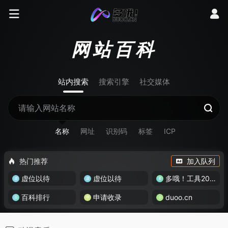
网站百科
站内搜索
搜索引擎
社交媒体
名称
网址
识别码
标签
ICP
热门推荐
加入队列
虚位以待
虚位以待
多哦！工具200+
百科排行
申请收录
duoo.cn