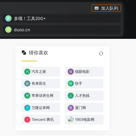
加入队列
多哦！工具200+
duoo.cn
猜你喜欢
汽车之家
猫眼电影
有来医生
快手
苹果绿养生网
人才热线
万隆证券网
厦门网
Tencent 腾讯
1905电影网