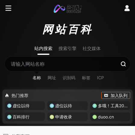
网站百科
站内搜索
搜索引擎
社交媒体
名称
网址
识别码
标签
ICP
热门推荐
加入队列
虚位以待
虚位以待
多哦！工具200+
百科排行
申请收录
duoo.cn