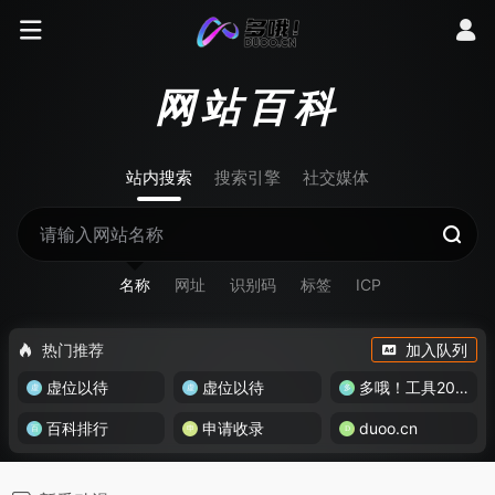
网站百科
站内搜索
搜索引擎
社交媒体
名称
网址
识别码
标签
ICP
热门推荐
加入队列
虚位以待
虚位以待
多哦！工具200+
百科排行
申请收录
duoo.cn