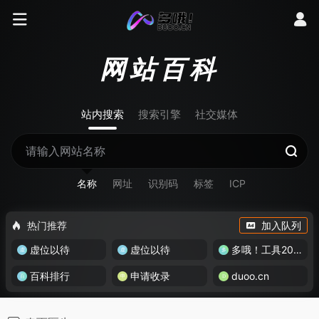
网站百科
站内搜索
搜索引擎
社交媒体
名称
网址
识别码
标签
ICP
热门推荐
加入队列
虚位以待
虚位以待
多哦！工具200+
百科排行
申请收录
duoo.cn