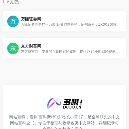
期货
万隆证券网
万隆证券网是广州万隆(证券咨询机构，证书编号：ZX0030)唯一指定官方网站，每日发布万隆研判观点和最新股市资讯，提供专业的证券咨询服务，业内久负盛名。
东方财富网
东方财富网，专业的互联网财经媒体，提供7*24小时财经资讯及全球金融市场报价，汇聚全方位的综合财经资讯和金融市场资讯，覆盖股票、财经、证券、金融、美股、港股、行情、基金、债券、期货、外汇、科创板、保险、信托、黄金、理财、商业、银行、博客、股吧、财迷、论坛等财经综合信息
网站百科，俗称“百科斯特”或“站长小黄书”，是全球领先的中文
网站百科全书。专注于整理与收录各类中文网站，详细记录每
个网站的独特存在意义。