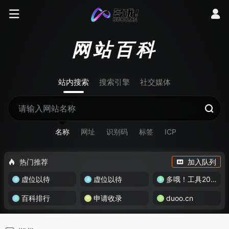
网站百科
站内搜索
搜索引擎
社交媒体
名称
网址
识别码
标签
ICP
热门推荐
加入队列
虚位以待
虚位以待
多哦！工具200+
百科排行
申请收录
duoo.cn