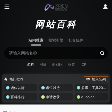
网站百科
站内搜索
搜索引擎
社交媒体
名称
网址
识别码
标签
ICP
热门推荐
加入队列
虚位以待
虚位以待
多哦！工具200+
百科排行
申请收录
duoo.cn