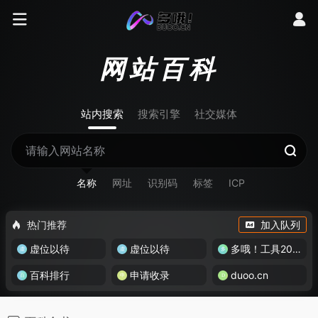
网站百科
站内搜索
搜索引擎
社交媒体
名称
网址
识别码
标签
ICP
热门推荐
加入队列
虚位以待
虚位以待
多哦！工具200+
百科排行
申请收录
duoo.cn