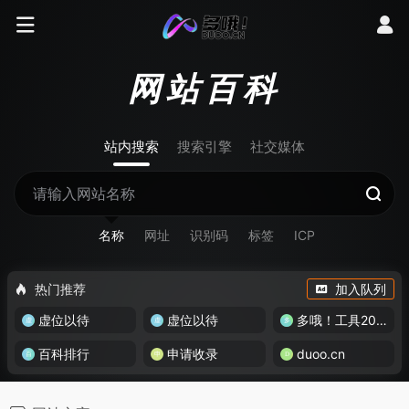
网站百科
站内搜索
搜索引擎
社交媒体
名称
网址
识别码
标签
ICP
热门推荐
加入队列
虚位以待
虚位以待
多哦！工具200+
百科排行
申请收录
duoo.cn