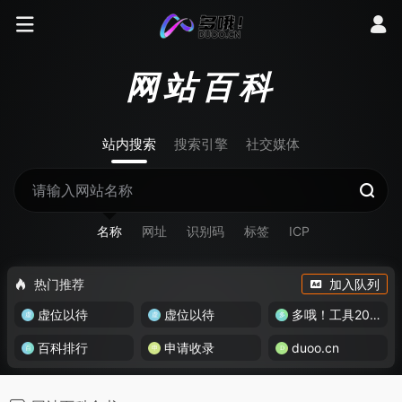
网站百科
站内搜索
搜索引擎
社交媒体
名称
网址
识别码
标签
ICP
热门推荐
加入队列
虚位以待
虚位以待
多哦！工具200+
百科排行
申请收录
duoo.cn