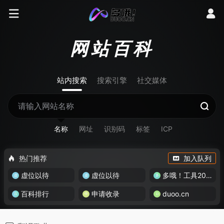
网站百科
站内搜索
搜索引擎
社交媒体
名称
网址
识别码
标签
ICP
热门推荐
加入队列
虚位以待
虚位以待
多哦！工具200+
百科排行
申请收录
duoo.cn