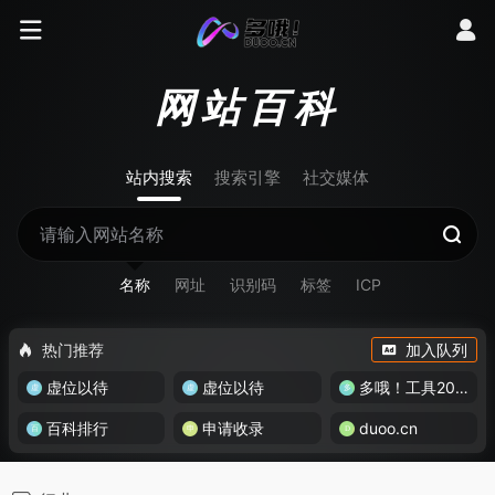
网站百科
站内搜索
搜索引擎
社交媒体
名称
网址
识别码
标签
ICP
热门推荐
加入队列
虚位以待
虚位以待
多哦！工具200+
百科排行
申请收录
duoo.cn