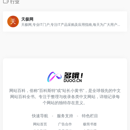
行业
天极网
天极网,专业IT门户,专注IT产品采购及应用指南,每天为广大用户提供电脑硬件,软件,数码,商情,手机,笔记本,游戏,互联网,数字家庭,教育,下载等内容,解决网友工作学习中的技术疑难,指导数字科技消费,领引时尚生活潮流.
网站百科，俗称“百科斯特”或“站长小黄书”，是全球领先的中文
网站百科全书。专注于整理与收录各类中文网站，详细记录每
个网站的独特存在意义。
快速导航
服务支持
特色栏目
网站首页
广告合作
极简书签