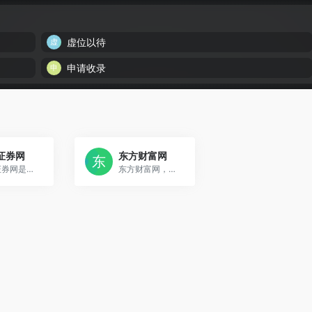
虚位以待
申请收录
证券网
东方财富网
万隆证券网是广州万隆(证券咨询机构，证书编号：ZX0030)唯一指定官方网站，每日发布万隆研判观点和最新股市资讯，提供专业的证券咨询服务，业内久负盛名。
东方财富网，专业的互联网财经媒体，提供7*24小时财经资讯及全球金融市场报价，汇聚全方位的综合财经资讯和金融市场资讯，覆盖股票、财经、证券、金融、美股、港股、行情、基金、债券、期货、外汇、科创板、保险、信托、黄金、理财、商业、银行、博客、股吧、财迷、论坛等财经综合信息