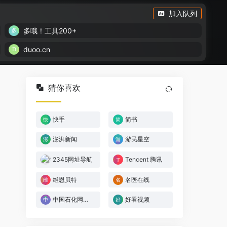
加入队列
多哦！工具200+
duoo.cn
猜你喜欢
快手
简书
澎湃新闻
游民星空
2345网址导航
Tencent 腾讯
维恩贝特
名医在线
中国石化网上营业厅
好看视频