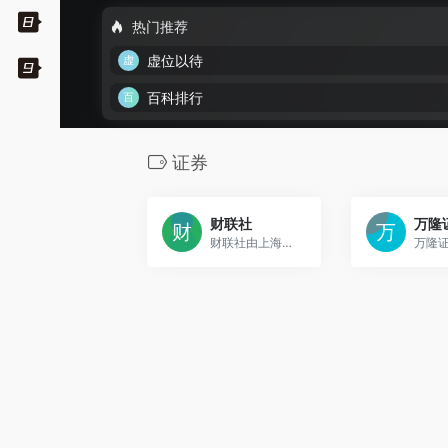
热门推荐
虚位以待
百科排行
证券
财联社
万隆
财联社由上海报业集团主管主办，持有《互联网新闻信息服务许可证》的主流财经新闻集团和财经通讯社，涵盖A股24小时电报、股市、金融、行情看盘、科创板等证券资讯，以“准确、快速、权威、专业”为新闻准则，致力于为投资者提供“媒体+资讯+数据+服务+交易”五位于一体的全方位金融服务。