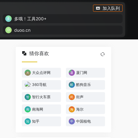
加入队列
多哦！工具200+
duoo.cn
猜你喜欢
大众点评网
厦门网
360导航
酷狗音乐
智行火车票
街声
南海网
海尔
知乎
中国核电