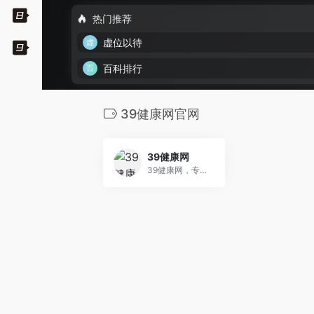
热门推荐
虚位以待
百科排行
39健康网官网
39健康网
39健康网，专业的健康资讯门户网站，优质医疗保健信息与在线健康服务平台，医疗保健类网站杰出代表，荣获中国标杆品牌称号。提供专业、完善的健康信息服务，包括疾病，保健，健康新闻，专家咨询，病友论坛，男科，妇科，育儿，性爱，心理，整形，减肥，药品，急救，中医，美容，饮食，健身，医院查询，医生查询，疾病查询，药品查询，疾病自测等频道。