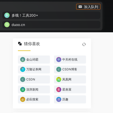
加入队列
多哦！工具200+
duoo.cn
猜你喜欢
金山词霸
中关村在线
万隆证券网
CSDN博客
CSDN
凤凰网
澎湃新闻
星座屋
必应搜索
历趣