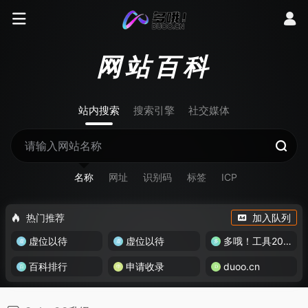
网站百科
站内搜索
搜索引擎
社交媒体
名称
网址
识别码
标签
ICP
热门推荐
加入队列
虚位以待
虚位以待
多哦！工具200+
百科排行
申请收录
duoo.cn