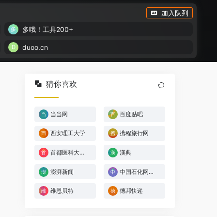
加入队列
多哦！工具200+
duoo.cn
猜你喜欢
当当网
百度贴吧
西安理工大学
携程旅行网
首都医科大学宣武医院
漢典
澎湃新闻
中国石化网上营业厅
维恩贝特
德邦快递