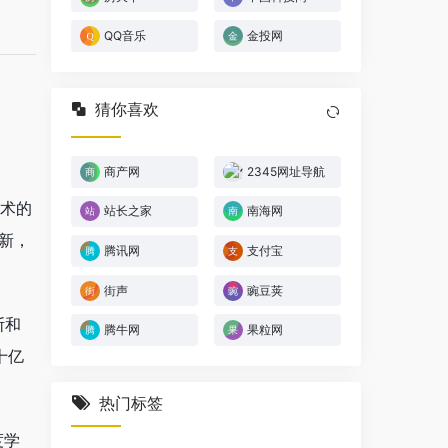
QQ音乐
金投网
猜你喜欢
商产网
2345网址导航
技术的
站长之家
南海网
新，
腾讯网
支付宝
街声
豌豆荚
斯和
腾牛网
果粒网
十亿
热门标签
度学