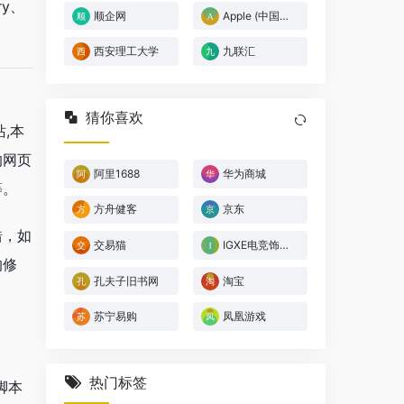
ry、
顺企网
Apple (中国大陆)
西安理工大学
九联汇
猜你喜欢
,本
的网页
阿里1688
华为商城
等。
方舟健客
京东
错，如
交易猫
IGXE电竞饰品交易平台
的修
孔夫子旧书网
淘宝
苏宁易购
凤凰游戏
热门标签
脚本