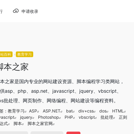
行
申请收录
网站百科
教育学习
脚本之家
本之家是国内专业的网站建设资源、脚本编程学习类网站，
供asp、php、asp.net、javascript、jquery、vbscript、
os批处理、网页制作、网络编程、网站建设等编程资料。
签：
教育学习
ASP
ASP.NET
bat
div+css
dos
HTML
vascript
jquery
Photoshop
PHP
vbscript
批处理
正则
达式
脚本
脚本之家官网