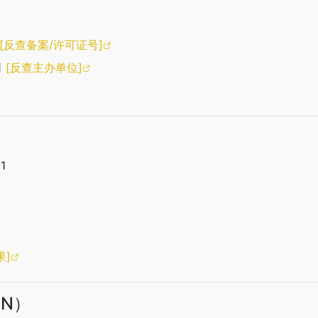
[反查备案/许可证号]
司
[反查主办单位]
1
果]
CN）