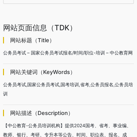
网站页面信息（TDK）
网站标题（Title）
公务员考试 – 国家公务员考试报名/时间/职位-培训 – 中公教育网
网站关键词（KeyWords）
公务员考试,国家公务员考试,国考培训,省考,公务员报名,公务员培
训
网站描述（Description）
【中公教育-公务员培训机构】提供2024国考、省考、事业编、
教师、银行、考研、专升本等公告、时间、职位表、报名、成