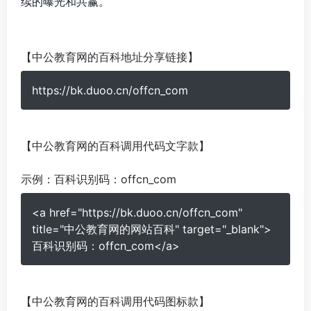
续的曝光和共赢。
【中公教育网的百科地址分享链接】
https://bk.duoo.cn/offcn_com
【中公教育网的百科调用代码文字款】
示例：
百科识别码：offcn_com
<a href="https://bk.duoo.cn/offcn_com"
title="中公教育网的网站百科" target="_blank">
百科识别码：offcn_com</a>
【中公教育网的百科调用代码图标款】