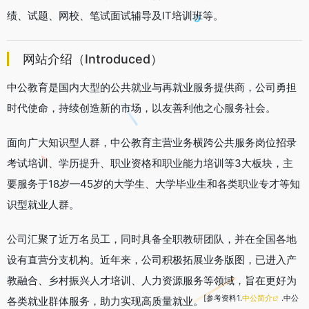
绩、试题、网校、笔试面试辅导及IT培训班等。
网站介绍（Introduced）
中公教育是国内大型的公共就业与再就业服务提供商，公司勇担
时代使命，持续创造新的市场，以友善利他之心服务社会。
面向广大知识型人群，中公教育主营业务横跨公共服务岗位招录
考试培训、学历提升、职业资格和职业能力培训等3大板块，主
要服务于18岁—45岁的大学生、大学毕业生和各类职业专才等知
识型就业人群。
公司汇聚了近万名员工，同时具备全职教研团队，并在全国各地
设有直营分支机构。近年来，公司积极拓展业务版图，已进入产
教融合、乡村振兴人才培训、人力资源服务等领域，旨在更好为
[参考资料1.
中公简介
.中公
各类就业群体服务，助力实现高质量就业。