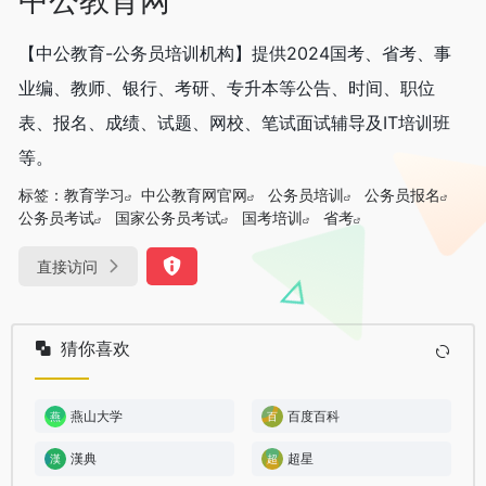
【中公教育-公务员培训机构】提供2024国考、省考、事
业编、教师、银行、考研、专升本等公告、时间、职位
表、报名、成绩、试题、网校、笔试面试辅导及IT培训班
等。
标签：
教育学习
中公教育网官网
公务员培训
公务员报名
公务员考试
国家公务员考试
国考培训
省考
直接访问
猜你喜欢
燕山大学
百度百科
漢典
超星