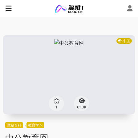
中国
1
61.3K
网站百科
教育学习
中公教育网