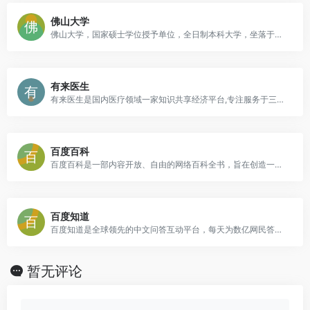
佛山大学
佛山大学，国家硕士学位授予单位，全日制本科大学，坐落于国家历史文化名城——广东省佛山市。已发展成为一所拥有理学、经济学、法学、教育学、文学、工学、农学、医学、管理学、艺术学等学科门类，...
有来医生
有来医生是国内医疗领域一家知识共享经济平台,专注服务于三甲医院知名专家,生产权威医疗IP。依托强大的内容生产工具“有来号”助医实现知识沉淀及分享,让人人都能享有健康的科普知识！
百度百科
百度百科是一部内容开放、自由的网络百科全书，旨在创造一个涵盖所有领域知识，服务所有互联网用户的中文知识性百科全书。在这里你可以参与词条编辑，分享贡献你的知识。
百度知道
百度知道是全球领先的中文问答互动平台，每天为数亿网民答疑解惑。百度知道通过AI技术实现智能检索和智能推荐，让您的每个疑问都能够快速获得有效解答。
暂无评论