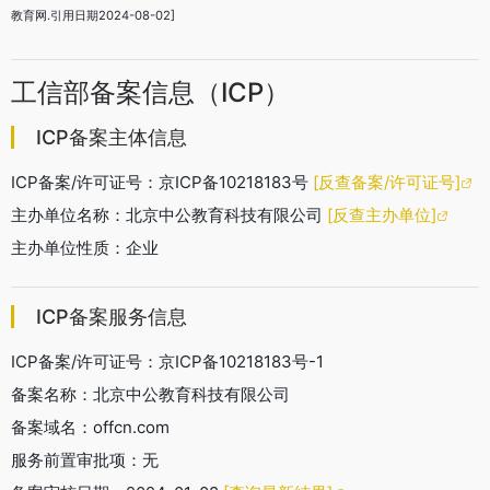
教育网.引用日期2024-08-02]
工信部备案信息（ICP）
ICP备案主体信息
ICP备案/许可证号：京ICP备10218183号
[反查备案/许可证号]
主办单位名称：北京中公教育科技有限公司
[反查主办单位]
主办单位性质：企业
ICP备案服务信息
ICP备案/许可证号：京ICP备10218183号-1
备案名称：
北京中公教育科技有限公司
备案域名：offcn.com
服务前置审批项：无