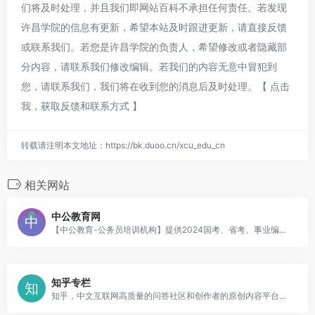
们将及时处理，并且我们即网站百科不承担任何责任。若发现
许昌学院的信息有更新，希望本站及时跟进更新，请直接反馈
或联系我们。若您是许昌学院的负责人，希望修改或者隐藏部
分内容，请联系我们修改编辑。若我们的内容无意中冒犯到
您，请联系我们，我们将在收到您的消息后及时处理。
【 点击
我，获取反馈和联系方式 】
转载请注明本文地址：
https://bk.duoo.cn/xcu_edu_cn
相关网站
中公教育网
【中公教育-公务员培训机构】提供2024国考、省考、事业编、教师、银行、考研、专升本等公告、时间、职位表、报名、成绩、试题、网校、笔试面试辅导及IT培训班等。
知乎专栏
知乎，中文互联网高质量的问答社区和创作者的原创内容平台，于年月正式上线，以「让人们更好的分享知识、经验和见解，找到自己的解答」为品牌使命。知乎凭借认真、专业、友善的社区氛围、独特的产品机制以及结构化和易获得的优质内容，了中文互联网科技、商业、影视、时尚、文化等领域最具创造力的人群，已成为综合性、全品类、在诸多领域具有关键影响力的知识分享社区和创作者的原创内容平台，建立起了以社区驱动的内容变现商业模式。