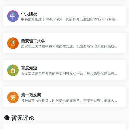
中央团校
中央团校创建于1948年9月，其前身可以追溯到1932年12月在江西瑞金创办的列宁团校，与鲁迅青年学校、安吴青训班、泽东青年干部学校同根同源，具有红色基因、悠久历史和光荣传统。1985年9月，在中央团校基础上命名组建了中国青年政治学院，2012年起由团中央和教育部共建。学校历任校（院）长均由共青团中央书记处主要负责人兼任，冯文彬、胡耀邦、韩英、王兆国、胡锦涛、宋德福、李克强、周强、胡春华、陆昊、秦宜智、贺军科等同志先后担任校（院）长。现任校（院）长为共青团中央书记处第一书记阿东。学校党委主持日常工作，现任党委书记为张传慧同志。
西安理工大学
西安理工大学属中央和陕西省共建、以陕西省管理为主的高校。学校前身是北京机械学院和陕西工业大学于1972年合并组建的陕西机械学院，1994年1月经批准更名为西安理工大学。学校是国家“中西部高等教育振兴计划——中西部高校基础能力建设工程”入选高校、陕西省“高水平大学建设工程”支持高校。
百度知道
百度知道是全球领先的中文问答互动平台，每天为数亿网民答疑解惑。百度知道通过AI技术实现智能检索和智能推荐，让您的每个疑问都能够快速获得有效解答。
第一范文网
各种日常写作指导，同时提供范文参考。主要栏目有：范文大全、个人简历、教案下载、课件中心、 优秀作文、考试辅导、试题库、诗词鉴赏。
暂无评论