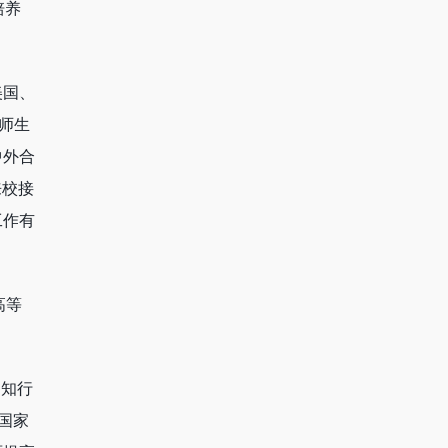
培养
美国、
师生
中外合
来校接
工作有
高等
、知行
国家