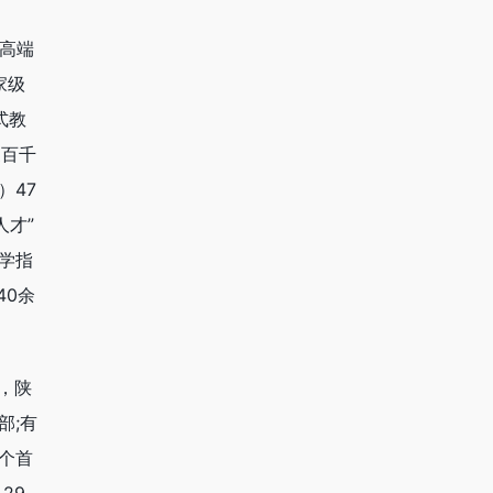
高端
家级
式教
家百千
）47
人才”
学指
40余
，陕
部;有
个首