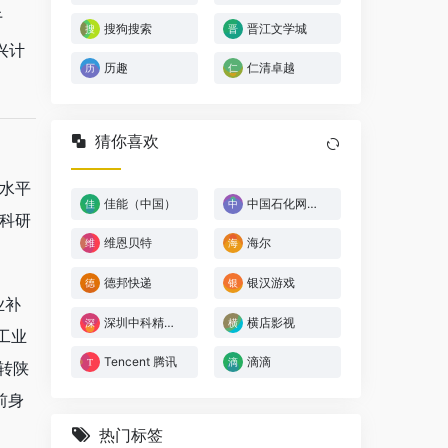
于
搜狗搜索
晋江文学城
兴计
历趣
仁清卓越
猜你喜欢
水平
佳能（中国）
中国石化网上营业厅
科研
维恩贝特
海尔
德邦快递
银汉游戏
业补
深圳中科精研科技有限公司
横店影视
工业
Tencent 腾讯
滴滴
转陕
前身
热门标签