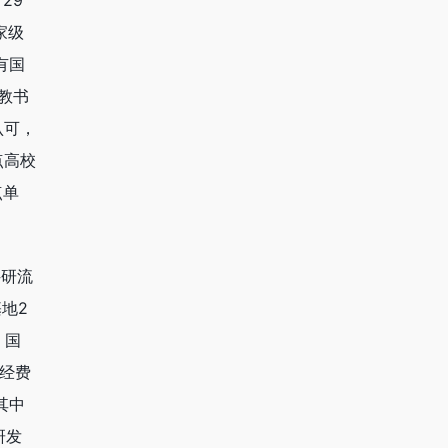
29
家级
有国
教书
认可，
点高校
点单
科研流
地2
，国
研经费
其中
研发