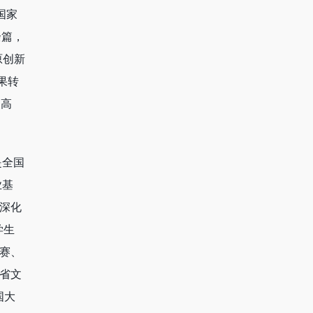
国家
余篇，
原创新
果转
点高
是全国
业基
深化
学生
赛、
省文
国大