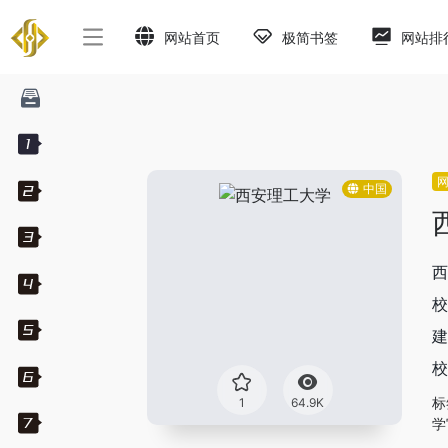
网站首页
极简书签
网站排
中国
西
校
建
校
标
1
64.9K
学